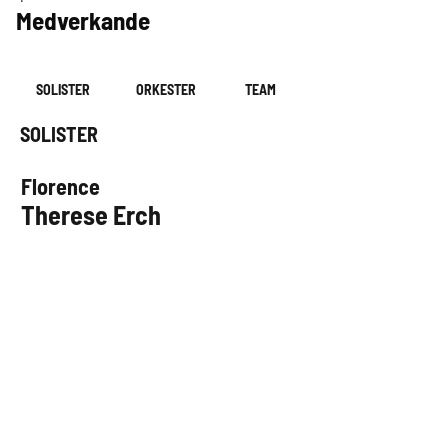
Medverkande
SOLISTER
ORKESTER
TEAM
SOLISTER
Florence
Therese Erch
Therese började med musikal redan som
barn där hon medverkade i en musikalgrupp
med uppsättningar som Peter Pan och
Trollkarlen från Oz och under tonåren fick
Therese chansen att medverka i Pippi
Långstrump på Nöjesteatern där hon gjorde
rollen som Annika. För att börja sin resa i
musikalens värld gick hon en spets-
utbildning i musikal på Lunds dans- och