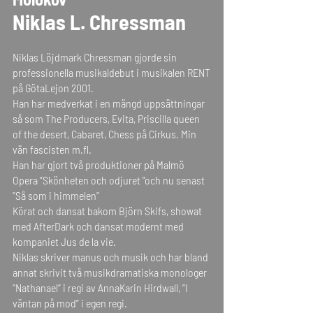
Niklas L. Chressman
Niklas Löjdmark Chressman gjorde sin
professionella musikaldebut i musikalen RENT
på GötaLejon 2001.
Han har medverkat i en mängd uppsättningar
så som The Producers, Evita, Priscilla queen
of the desert, Cabaret, Chess på Cirkus. Min
vän fascisten m.fl.
Han har gjort två produktioner på Malmö
Opera ”Skönheten och odjuret "och nu senast
”Så som i himmelen”
Körat och dansat bakom Björn Skifs, showat
med AfterDark och dansat modernt med
kompaniet Jus de la vie.
Niklas skriver manus och musik och har bland
annat skrivit två musikdramatiska monologer
”Nathanael” i regi av AnnaKarin Hirdwall, ”I
väntan på mod” i egen regi.