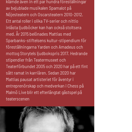
klämde även in ett par hundra föreställningar
av bejublade musikalen Spamalot på
Nöjesteatern och Oscarsteatern
2010-2012
.
Ett antal roller i olika TV-serier och nittio
inlästa ljudböcker kan han också stoltsera
med. År 2015 belönades Mattias med
Sparbanks-stiftelsens kultur-stipendium för
föreställningarna Yarden och Amadeus och
mottog Storytels ljudbokspris 2017. Hedrande
stipendier från Teatermuseet och
Teaterförbundet 2005 och 2020 har på ett fint
sätt ramat in karriären. Sedan 2020 har
Mattias pausat artisteriet för äventyr i
entreprenörskap och medverkan i Chess på
Malmö Live blir ett efterlängtat gästspel på
teaterscenen