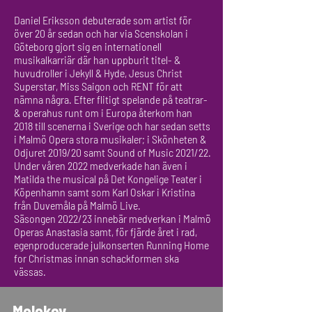
Daniel Eriksson debuterade som artist för
över 20 år sedan och har via Scenskolan i
Göteborg gjort sig en internationell
musikalkarriär där han uppburit titel- &
huvudroller i Jekyll & Hyde, Jesus Christ
Superstar, Miss Saigon och RENT för att
nämna några. Efter flitigt spelande på teatrar-
& operahus runt om i Europa återkom han
2018 till scenerna i Sverige och har sedan setts
i Malmö Opera stora musikaler; i Skönheten &
Odjuret 2019/20 samt Sound of Music 2021/22.
Under våren 2022 medverkade han även i
Matilda the musical på Det Kongelige Teater i
Köpenhamn samt som Karl Oskar i Kristina
från Duvemåla på Malmö Live.
Säsongen 2022/23 innebär medverkan i Malmö
Operas Anastasia samt, för fjärde året i rad,
egenproducerade julkonserten Running Home
for Christmas innan schackformen ska
vässas.
Molokov