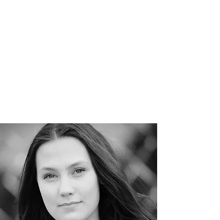
musikalgymnasium och efter studenten gick
hon ett år musikteater på Östra Grevie
folkhögskola. Under sin tid i Östra Grevie
gestaltade hon roller som Lara i Dr Zjivago
och Amy i Company. 2019 tog Therese en
kandidatexamenexamen i musikal från
Högskolan för scen och musik och har bland
annat medverkat i Something Rotten på
Wermland Opera och i Trollflöjten på
Göteborgs Stadsteater där hon gjorde rollen
som Pamina.