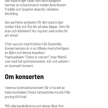
När Kalla Kriget rasar som allra kyligaste
hamnar en schackmatch mellan Amerikanen
Freddie och Sovjeten Anatolij i världens
blickfång.
Den perfekta symbolen för det tysta kriget
mellan Väst och Öst blir på allas läppar. Vem får
äran och kärleken? Hur mycket svek krävs för
att vinna?
Efter succén med Kristina från Duvemåla
Konsertversion är vi nu tillbaka med ytterligare
en Björn och Benny klassiker!
Popmusikalen ”Chess in concert” intar Malmö
Live med full symfoniorkester, kör och solister i
en iscensatt konsert.
.
Om konserten
I denna iscensatta konsert får vi ta del av
hela musikalen Chess fantastiska musik från
prolog till final!
Möt alla karaktärerna och deras låtar fint