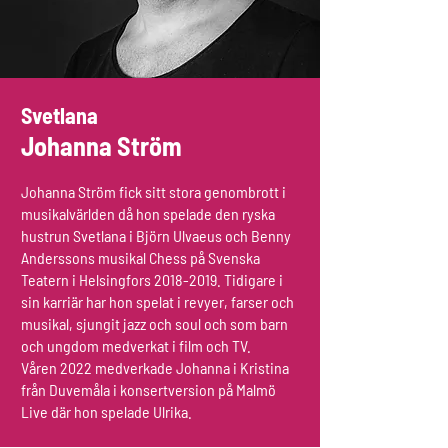
Svetlana
Joha
nna Ström
Johanna Ström fick sitt stora genombrott i
musikalvärl
den då hon spelade den ryska
hustrun Svetlana i Björn Ulvaeus och Benny
Anderssons musikal Chess på Svenska
Teatern i Helsingfors
2018-2019
. Tidigare i
sin karriär har hon spelat i revyer, farser och
musikal, sjungit jazz och soul och som barn
och ungdom medverkat i film och TV.
Våren
2022 medverkade Johanna i Kristina
från Duvemåla i konsertversion på Malmö
Live där hon spelade Ulrika.