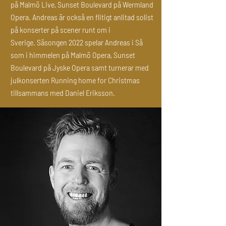
på Malmö Live, Sunset Boulevard på Wermland
Opera. Andreas är också en flitigt anlitad solist
på konserter på scener runt om i
Sverige.
Säsongen 2022 spelar Andreas i Så
som i himmelen på Malmö Opera, Sunset
Boulevard på Jyske Opera samt turnerar med
julkonserten Running home for Christmas
tillsammans med Daniel Eriksson.