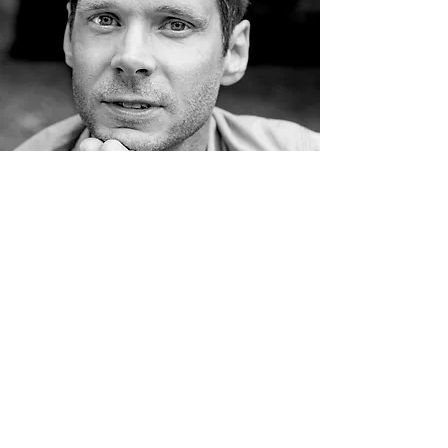
Popkör
Vinga Magnusdotter
Linnea Rydqvist
Daniel Thulesius
Bandet
Johan Bergman - Keys
Mathias Grove Madsen - Keys