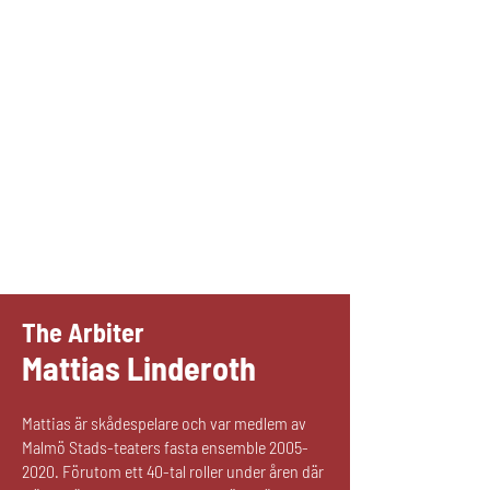
The Arbiter
Mattias Linderoth
Mattias är skådespelare och var medlem av
Malmö Stads-teaters fasta ensemble
2005-
2020
. Förutom ett 40-tal roller under åren där