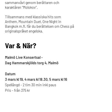
sammanvävt genom berättaren och
karaktären ”Molokov”.
Tillsammans med klassiska hits som
Anthem, Mountain Duet, One Night in
Bangkok m.fl. får du berättelsen om Chess på
originalspråket engelska.
Var & När?
Malmö Live Konsertsal -
Dag Hammarskjölds torg 4, Malmö
Datum
3 mars kl 19, 4 mars kl 18.30, 5 mars kl 16
Spellängd - 2 tim 30 min inkl paus
Pris - från 375 kr
.